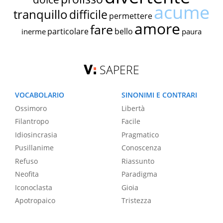
acume
tranquillo
difficile
permettere
amore
fare
particolare
bello
inerme
paura
SAPERE
VOCABOLARIO
SINONIMI E CONTRARI
Ossimoro
Libertà
Filantropo
Facile
Idiosincrasia
Pragmatico
Pusillanime
Conoscenza
Refuso
Riassunto
Neofita
Paradigma
Iconoclasta
Gioia
Apotropaico
Tristezza