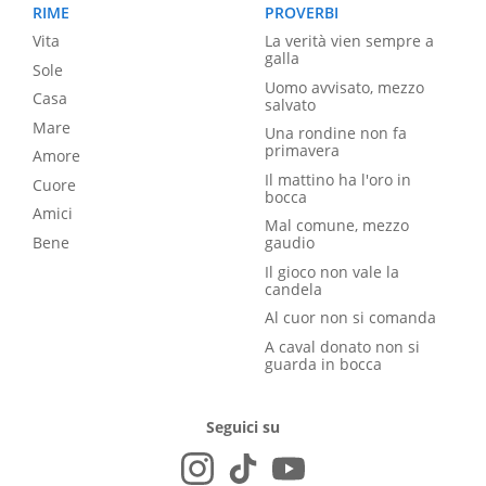
RIME
PROVERBI
Vita
La verità vien sempre a
galla
Sole
Uomo avvisato, mezzo
Casa
salvato
Mare
Una rondine non fa
primavera
Amore
Il mattino ha l'oro in
Cuore
bocca
Amici
Mal comune, mezzo
Bene
gaudio
Il gioco non vale la
candela
Al cuor non si comanda
A caval donato non si
guarda in bocca
Seguici su