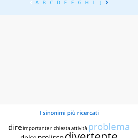
A
B
C
D
E
F
G
H
I
J
K
L
M
N
I sinonimi più ricercati
problema
dire
importante
richiesta
attività
divertente
prolisso
dolce