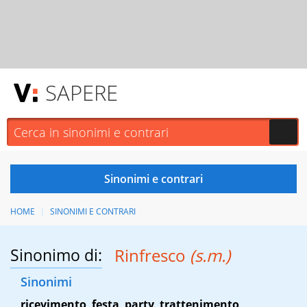
SAPERE
HOME
SINONIMI E CONTRARI
Sinonimo di:
Rinfresco
(s.m.)
Sinonimi
ricevimento
,
festa
,
party
,
trattenimento