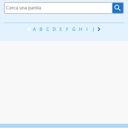
A
B
C
D
E
F
G
H
I
J
K
L
M
N