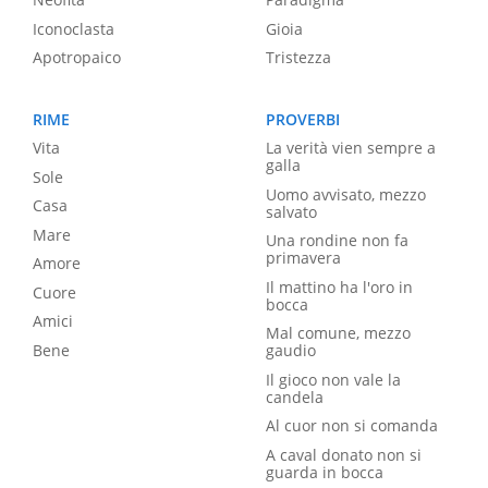
Iconoclasta
Gioia
Apotropaico
Tristezza
RIME
PROVERBI
Vita
La verità vien sempre a
galla
Sole
Uomo avvisato, mezzo
Casa
salvato
Mare
Una rondine non fa
primavera
Amore
Il mattino ha l'oro in
Cuore
bocca
Amici
Mal comune, mezzo
Bene
gaudio
Il gioco non vale la
candela
Al cuor non si comanda
A caval donato non si
guarda in bocca