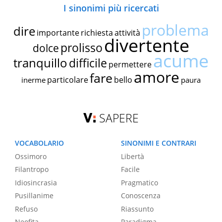
I sinonimi più ricercati
problema
dire
importante
richiesta
attività
divertente
prolisso
dolce
acume
tranquillo
difficile
permettere
amore
fare
particolare
bello
inerme
paura
SAPERE
VOCABOLARIO
SINONIMI E CONTRARI
Ossimoro
Libertà
Filantropo
Facile
Idiosincrasia
Pragmatico
Pusillanime
Conoscenza
Refuso
Riassunto
Neofita
Paradigma