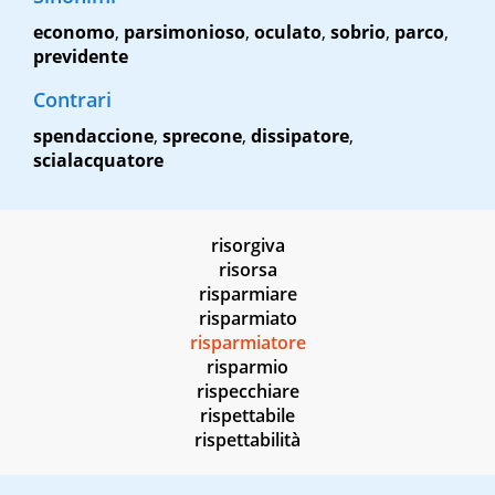
economo
,
parsimonioso
,
oculato
,
sobrio
,
parco
,
previdente
Contrari
spendaccione
,
sprecone
,
dissipatore
,
scialacquatore
risorgiva
risorsa
risparmiare
risparmiato
risparmiatore
risparmio
rispecchiare
rispettabile
rispettabilità