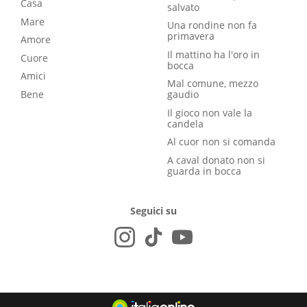
Casa
salvato
Mare
Una rondine non fa
primavera
Amore
Il mattino ha l'oro in
Cuore
bocca
Amici
Mal comune, mezzo
Bene
gaudio
Il gioco non vale la
candela
Al cuor non si comanda
A caval donato non si
guarda in bocca
Seguici su