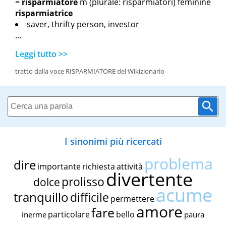
=
risparmiatore
m
(plurale: risparmiatori)
feminine
risparmiatrice
saver, thrifty person, investor
...
Leggi tutto >>
tratto dalla voce RISPARMIATORE del Wikizionario
I sinonimi più ricercati
problema
dire
importante
richiesta
attività
divertente
prolisso
dolce
acume
tranquillo
difficile
permettere
amore
fare
particolare
bello
inerme
paura