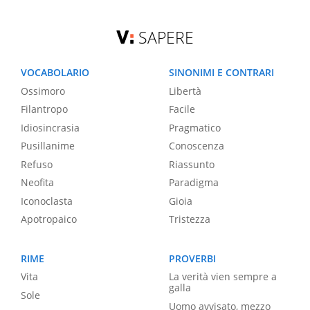
SAPERE
VOCABOLARIO
SINONIMI E CONTRARI
Ossimoro
Libertà
Filantropo
Facile
Idiosincrasia
Pragmatico
Pusillanime
Conoscenza
Refuso
Riassunto
Neofita
Paradigma
Iconoclasta
Gioia
Apotropaico
Tristezza
RIME
PROVERBI
Vita
La verità vien sempre a
galla
Sole
Uomo avvisato, mezzo