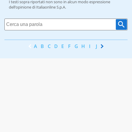
I testi sopra riportati non sono in alcun modo espressione
dell’opinione di Italiaonline S.p.A.
A
B
C
D
E
F
G
H
I
J
K
L
M
N