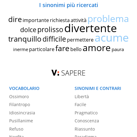
I sinonimi più ricercati
problema
dire
importante
richiesta
attività
divertente
prolisso
dolce
acume
tranquillo
difficile
permettere
amore
fare
particolare
bello
inerme
paura
SAPERE
VOCABOLARIO
SINONIMI E CONTRARI
Ossimoro
Libertà
Filantropo
Facile
Idiosincrasia
Pragmatico
Pusillanime
Conoscenza
Refuso
Riassunto
Neofita
Paradigma