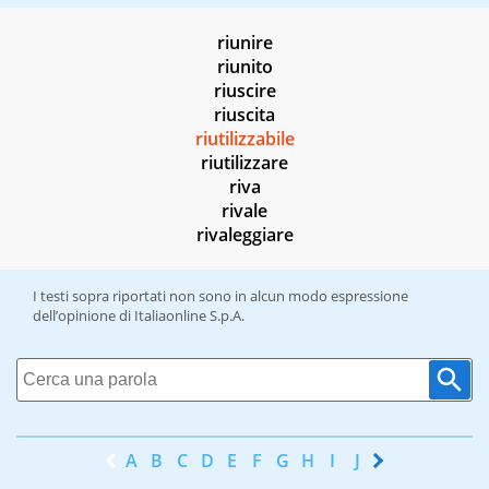
riunire
riunito
riuscire
riuscita
riutilizzabile
riutilizzare
riva
rivale
rivaleggiare
I testi sopra riportati non sono in alcun modo espressione
dell’opinione di Italiaonline S.p.A.
A
B
C
D
E
F
G
H
I
J
K
L
M
N