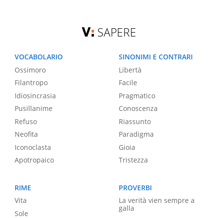
SAPERE
VOCABOLARIO
SINONIMI E CONTRARI
Ossimoro
Libertà
Filantropo
Facile
Idiosincrasia
Pragmatico
Pusillanime
Conoscenza
Refuso
Riassunto
Neofita
Paradigma
Iconoclasta
Gioia
Apotropaico
Tristezza
RIME
PROVERBI
Vita
La verità vien sempre a
galla
Sole