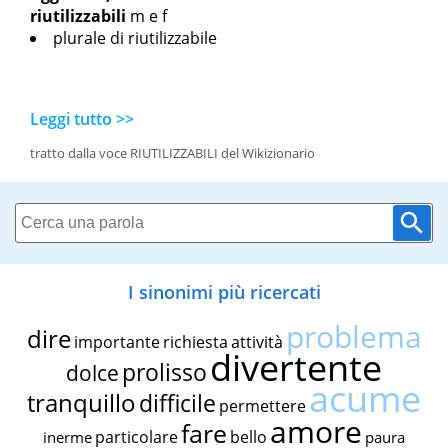
riutilizzabili
m
e
f
plurale di riutilizzabile
Leggi tutto >>
tratto dalla voce RIUTILIZZABILI del Wikizionario
I sinonimi più ricercati
problema
dire
importante
richiesta
attività
divertente
prolisso
dolce
acume
tranquillo
difficile
permettere
amore
fare
particolare
bello
inerme
paura