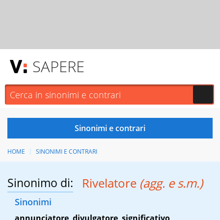
SAPERE
HOME
SINONIMI E CONTRARI
Sinonimo di:
Rivelatore
(agg. e s.m.)
Sinonimi
annunciatore
,
divulgatore
,
significativo
,