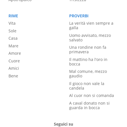
RIME
PROVERBI
Vita
La verità vien sempre a
galla
Sole
Uomo avvisato, mezzo
Casa
salvato
Mare
Una rondine non fa
primavera
Amore
Il mattino ha l'oro in
Cuore
bocca
Amici
Mal comune, mezzo
Bene
gaudio
Il gioco non vale la
candela
Al cuor non si comanda
A caval donato non si
guarda in bocca
Seguici su