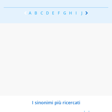
A
B
C
D
E
F
G
H
I
J
K
L
M
N
I sinonimi più ricercati