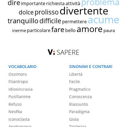
problema
dire
importante
richiesta
attività
divertente
prolisso
dolce
acume
tranquillo
difficile
permettere
amore
fare
particolare
bello
inerme
paura
SAPERE
VOCABOLARIO
SINONIMI E CONTRARI
Ossimoro
Libertà
Filantropo
Facile
Idiosincrasia
Pragmatico
Pusillanime
Conoscenza
Refuso
Riassunto
Neofita
Paradigma
Iconoclasta
Gioia
Apotropaico
Tristezza