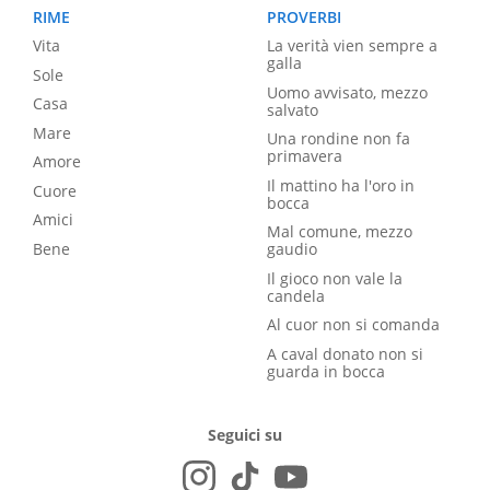
RIME
PROVERBI
Vita
La verità vien sempre a
galla
Sole
Uomo avvisato, mezzo
Casa
salvato
Mare
Una rondine non fa
primavera
Amore
Il mattino ha l'oro in
Cuore
bocca
Amici
Mal comune, mezzo
Bene
gaudio
Il gioco non vale la
candela
Al cuor non si comanda
A caval donato non si
guarda in bocca
Seguici su