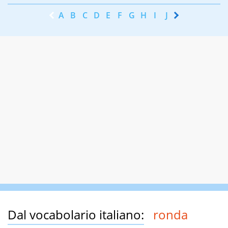
A
B
C
D
E
F
G
H
I
J
K
L
M
N
Dal vocabolario italiano:
ronda