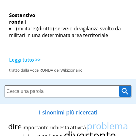
Sostantivo
ronda
f
(militare)(diritto) servizio di vigilanza svolto da
militari in una determinata area territoriale
Leggi tutto >>
tratto dalla voce RONDA del Wikizionario
I sinonimi più ricercati
problema
dire
importante
richiesta
attività
divertente