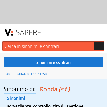
SAPERE
HOME
SINONIMI E CONTRARI
Sinonimo di:
Ronda
(s.f.)
Sinonimi
sorveglianza
,
controllo
,
giro di ispezione
,