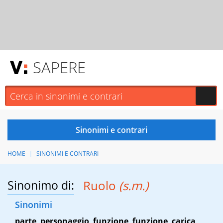
SAPERE
HOME
SINONIMI E CONTRARI
Sinonimo di:
Ruolo
(s.m.)
Sinonimi
parte
,
personaggio
,
funzione
,
funzione
,
carica
,