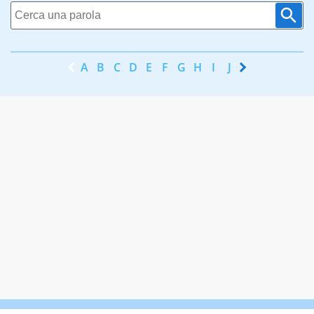
A
B
C
D
E
F
G
H
I
J
K
L
M
N