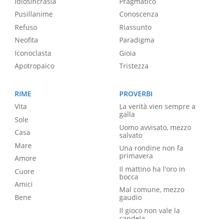
Idiosincrasia
Pragmatico
Pusillanime
Conoscenza
Refuso
Riassunto
Neofita
Paradigma
Iconoclasta
Gioia
Apotropaico
Tristezza
RIME
PROVERBI
Vita
La verità vien sempre a
galla
Sole
Uomo avvisato, mezzo
Casa
salvato
Mare
Una rondine non fa
primavera
Amore
Il mattino ha l'oro in
Cuore
bocca
Amici
Mal comune, mezzo
Bene
gaudio
Il gioco non vale la
candela