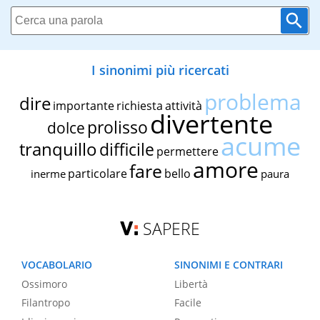
I sinonimi più ricercati
problema
dire
importante
richiesta
attività
divertente
prolisso
dolce
acume
tranquillo
difficile
permettere
amore
fare
particolare
bello
inerme
paura
SAPERE
VOCABOLARIO
SINONIMI E CONTRARI
Ossimoro
Libertà
Filantropo
Facile