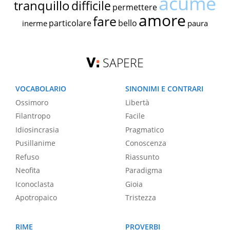
acume
tranquillo
difficile
permettere
amore
fare
particolare
bello
inerme
paura
SAPERE
VOCABOLARIO
SINONIMI E CONTRARI
Ossimoro
Libertà
Filantropo
Facile
Idiosincrasia
Pragmatico
Pusillanime
Conoscenza
Refuso
Riassunto
Neofita
Paradigma
Iconoclasta
Gioia
Apotropaico
Tristezza
RIME
PROVERBI