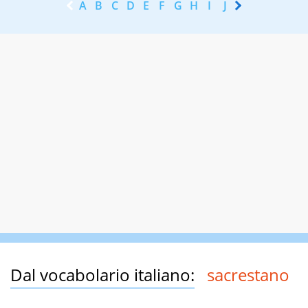
A
B
C
D
E
F
G
H
I
J
K
L
M
N
Dal vocabolario italiano:
sacrestano