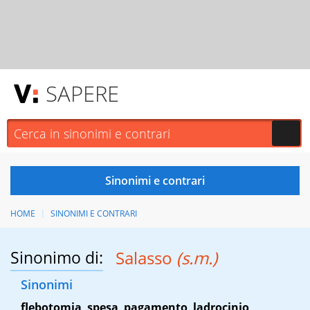
SAPERE
HOME
SINONIMI E CONTRARI
Sinonimo di:
Salasso
(s.m.)
Sinonimi
flebotomia
,
spesa
,
pagamento
,
ladrocinio
,