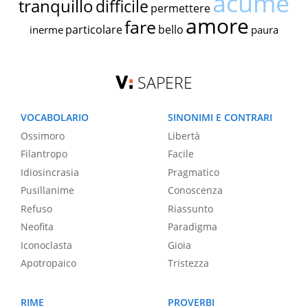
acume
tranquillo
difficile
permettere
amore
fare
particolare
bello
inerme
paura
SAPERE
VOCABOLARIO
SINONIMI E CONTRARI
Ossimoro
Libertà
Filantropo
Facile
Idiosincrasia
Pragmatico
Pusillanime
Conoscenza
Refuso
Riassunto
Neofita
Paradigma
Iconoclasta
Gioia
Apotropaico
Tristezza
RIME
PROVERBI