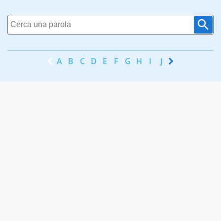
A
B
C
D
E
F
G
H
I
J
K
L
M
N