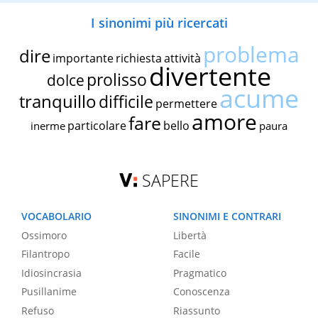
I sinonimi più ricercati
problema
dire
importante
richiesta
attività
divertente
prolisso
dolce
acume
tranquillo
difficile
permettere
amore
fare
particolare
bello
inerme
paura
SAPERE
VOCABOLARIO
SINONIMI E CONTRARI
Ossimoro
Libertà
Filantropo
Facile
Idiosincrasia
Pragmatico
Pusillanime
Conoscenza
Refuso
Riassunto