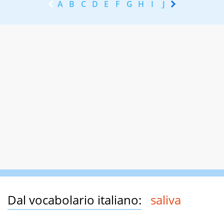
A
B
C
D
E
F
G
H
I
J
K
L
M
N
Dal vocabolario italiano:
saliva