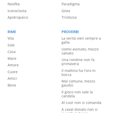
Neofita
Paradigma
Iconoclasta
Gioia
Apotropaico
Tristezza
RIME
PROVERBI
Vita
La verità vien sempre a
galla
Sole
Uomo avvisato, mezzo
Casa
salvato
Mare
Una rondine non fa
primavera
Amore
Il mattino ha l'oro in
Cuore
bocca
Amici
Mal comune, mezzo
Bene
gaudio
Il gioco non vale la
candela
Al cuor non si comanda
A caval donato non si