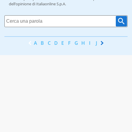
dell’opinione di Italiaonline S.p.A.
A
B
C
D
E
F
G
H
I
J
K
L
M
N