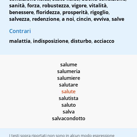
sanità
,
forza
,
robustezza
,
vigore
,
vitalità
,
benessere
,
floridezza
,
prosperità
,
rigoglio
,
salvezza
,
redenzione
,
a noi
,
cincin
,
evviva
,
salve
Contrari
malattia
,
indisposizione
,
disturbo
,
acciacco
salume
salumeria
salumiere
salutare
salute
salutista
saluto
salva
salvacondotto
I testi sopra riportati non sono in alcun modo espressione