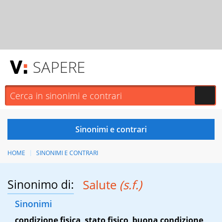
SAPERE
HOME
SINONIMI E CONTRARI
Sinonimo di:
Salute
(s.f.)
Sinonimi
condizione fisica
,
stato fisico
,
buona condizione
,