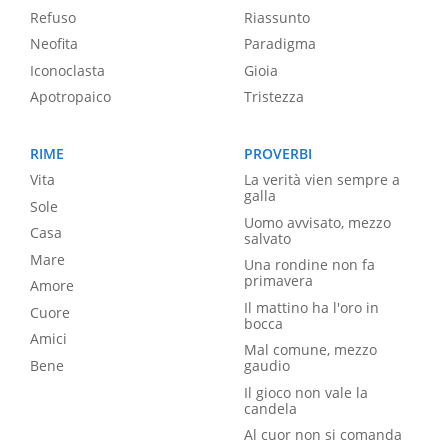
Refuso
Riassunto
Neofita
Paradigma
Iconoclasta
Gioia
Apotropaico
Tristezza
RIME
PROVERBI
Vita
La verità vien sempre a
galla
Sole
Uomo avvisato, mezzo
Casa
salvato
Mare
Una rondine non fa
primavera
Amore
Il mattino ha l'oro in
Cuore
bocca
Amici
Mal comune, mezzo
Bene
gaudio
Il gioco non vale la
candela
Al cuor non si comanda