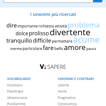
I sinonimi più ricercati
problema
dire
importante
richiesta
attività
divertente
prolisso
dolce
acume
tranquillo
difficile
permettere
amore
fare
particolare
bello
inerme
paura
SAPERE
VOCABOLARIO
SINONIMI E CONTRARI
Ossimoro
Libertà
Filantropo
Facile
Idiosincrasia
Pragmatico
Pusillanime
Conoscenza