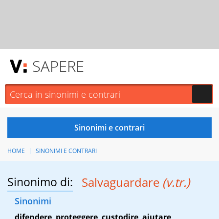
SAPERE
HOME
SINONIMI E CONTRARI
Sinonimo di:
Salvaguardare
(v.tr.)
Sinonimi
difendere
,
proteggere
,
custodire
,
aiutare
,