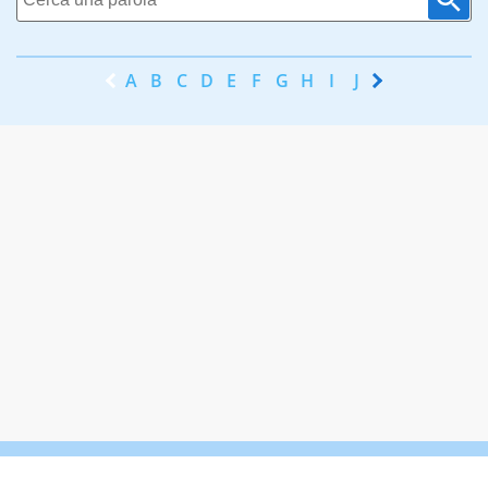
A
B
C
D
E
F
G
H
I
J
K
L
M
N