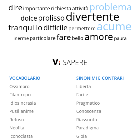
problema
dire
importante
richiesta
attività
divertente
prolisso
dolce
acume
tranquillo
difficile
permettere
amore
fare
particolare
bello
inerme
paura
SAPERE
VOCABOLARIO
SINONIMI E CONTRARI
Ossimoro
Libertà
Filantropo
Facile
Idiosincrasia
Pragmatico
Pusillanime
Conoscenza
Refuso
Riassunto
Neofita
Paradigma
Iconoclasta
Gioia