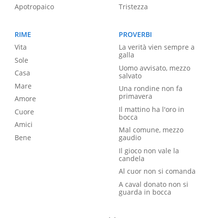
Apotropaico
Tristezza
RIME
PROVERBI
Vita
La verità vien sempre a
galla
Sole
Uomo avvisato, mezzo
Casa
salvato
Mare
Una rondine non fa
primavera
Amore
Il mattino ha l'oro in
Cuore
bocca
Amici
Mal comune, mezzo
Bene
gaudio
Il gioco non vale la
candela
Al cuor non si comanda
A caval donato non si
guarda in bocca