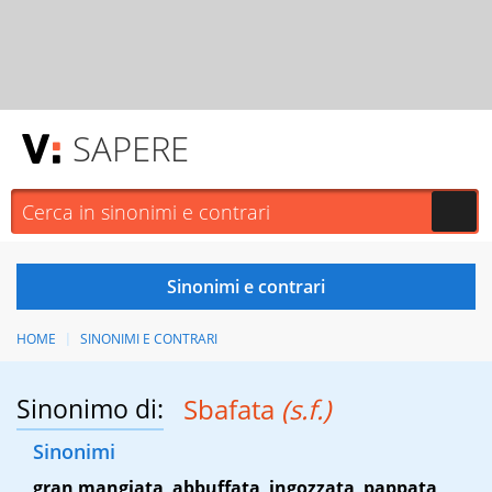
SAPERE
HOME
SINONIMI E CONTRARI
Sinonimo di:
Sbafata
(s.f.)
Sinonimi
gran mangiata
,
abbuffata
,
ingozzata
,
pappata