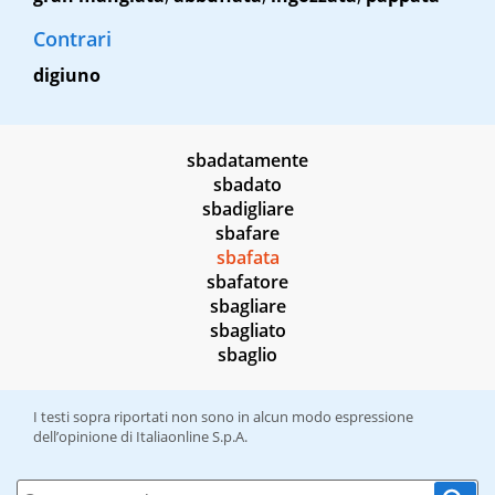
Contrari
digiuno
sbadatamente
sbadato
sbadigliare
sbafare
sbafata
sbafatore
sbagliare
sbagliato
sbaglio
I testi sopra riportati non sono in alcun modo espressione
dell’opinione di Italiaonline S.p.A.