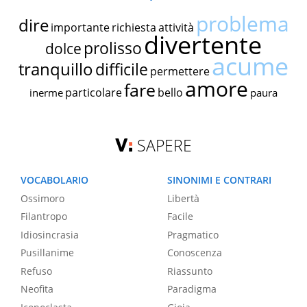
problema
dire
importante
richiesta
attività
divertente
prolisso
dolce
acume
tranquillo
difficile
permettere
amore
fare
particolare
bello
inerme
paura
SAPERE
VOCABOLARIO
SINONIMI E CONTRARI
Ossimoro
Libertà
Filantropo
Facile
Idiosincrasia
Pragmatico
Pusillanime
Conoscenza
Refuso
Riassunto
Neofita
Paradigma