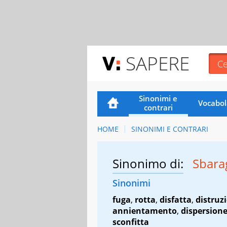
SAPERE
Sinonimi e
Vocabol
contrari
HOME
SINONIMI E CONTRARI
Sinonimo di:
Sbara
Sinonimi
fuga
,
rotta
,
disfatta
,
distruz
annientamento
,
dispersion
sconfitta