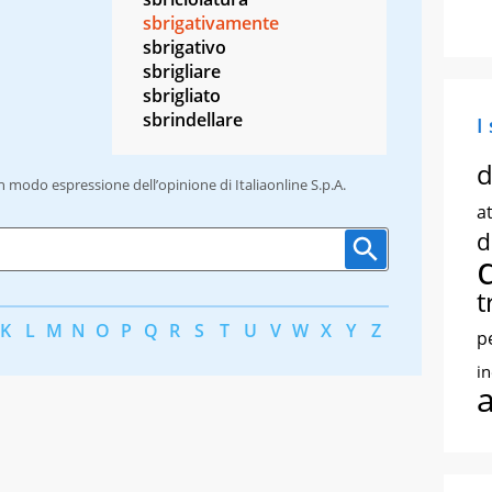
sbrigativamente
sbrigativo
sbrigliare
sbrigliato
sbrindellare
I
d
un modo espressione dell’opinione di Italiaonline S.p.A.
at
d
t
K
L
M
N
O
P
Q
R
S
T
U
V
W
X
Y
Z
p
i