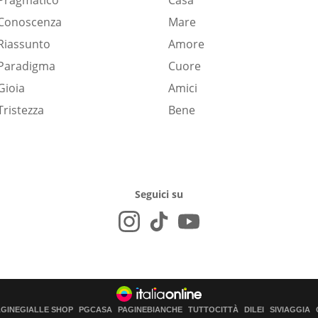
Pragmatico
Casa
Conoscenza
Mare
Riassunto
Amore
Paradigma
Cuore
Gioia
Amici
Tristezza
Bene
Seguici su
AGINEGIALLE SHOP
PGCASA
PAGINEBIANCHE
TUTTOCITTÀ
DILEI
SIVIAGGIA