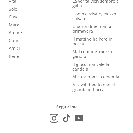
Vita
La verità vien sempre a
galla
Sole
Uomo avvisato, mezzo
Casa
salvato
Mare
Una rondine non fa
primavera
Amore
Il mattino ha l'oro in
Cuore
bocca
Amici
Mal comune, mezzo
Bene
gaudio
Il gioco non vale la
candela
Al cuor non si comanda
A caval donato non si
guarda in bocca
Seguici su