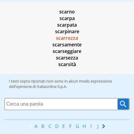
scarno
scarpa
scarpata
scarpinare
scarrozza
scarsamente
scarseggiare
scarsezza
scarsità
I testi sopra riportati non sono in alcun modo espressione
dell’opinione di Italiaonline S.p.A.
A
B
C
D
E
F
G
H
I
J
K
L
M
N