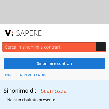
SAPERE
HOME
SINONIMI E CONTRARI
Sinonimo di:
Scarrozza
Nessun risultato presente.