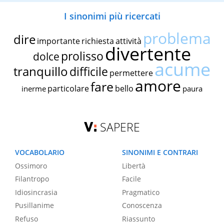
I sinonimi più ricercati
problema
dire
importante
richiesta
attività
divertente
prolisso
dolce
acume
tranquillo
difficile
permettere
amore
fare
particolare
bello
inerme
paura
SAPERE
VOCABOLARIO
SINONIMI E CONTRARI
Ossimoro
Libertà
Filantropo
Facile
Idiosincrasia
Pragmatico
Pusillanime
Conoscenza
Refuso
Riassunto