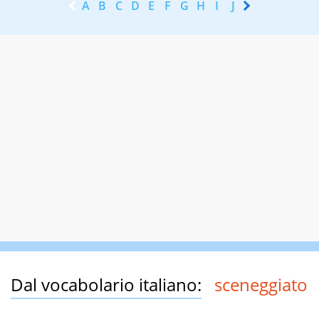
A
B
C
D
E
F
G
H
I
J
K
L
M
N
Dal vocabolario italiano:
sceneggiato