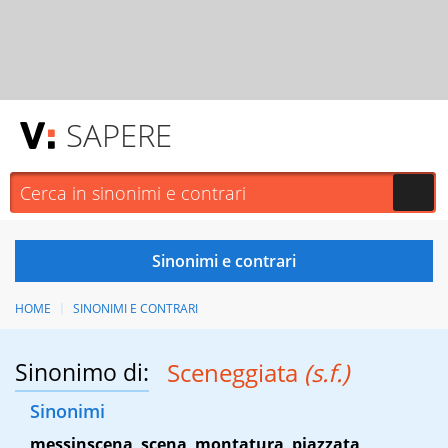
SAPERE
HOME
SINONIMI E CONTRARI
Sinonimo di:
Sceneggiata
(s.f.)
Sinonimi
messinscena
,
scena
,
montatura
,
piazzata