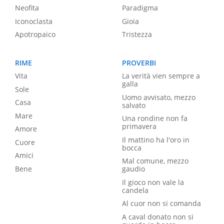
Neofita
Paradigma
Iconoclasta
Gioia
Apotropaico
Tristezza
RIME
PROVERBI
Vita
La verità vien sempre a
galla
Sole
Uomo avvisato, mezzo
Casa
salvato
Mare
Una rondine non fa
primavera
Amore
Il mattino ha l'oro in
Cuore
bocca
Amici
Mal comune, mezzo
Bene
gaudio
Il gioco non vale la
candela
Al cuor non si comanda
A caval donato non si