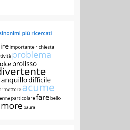
 sinonimi più ricercati
ire
importante
richiesta
problema
tività
prolisso
olce
divertente
ranquillo
difficile
acume
ermettere
fare
particolare
bello
nerme
amore
paura