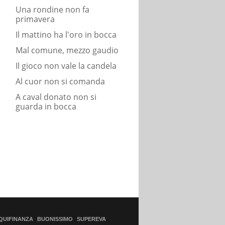
Una rondine non fa
primavera
Il mattino ha l'oro in bocca
Mal comune, mezzo gaudio
Il gioco non vale la candela
Al cuor non si comanda
A caval donato non si
guarda in bocca
QUIFINANZA
BUONISSIMO
SUPEREVA