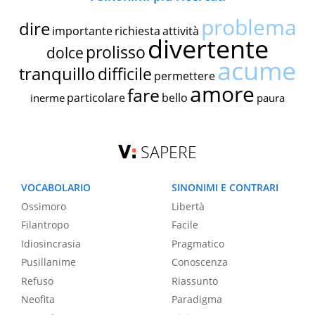
problema
dire
importante
richiesta
attività
divertente
prolisso
dolce
acume
tranquillo
difficile
permettere
amore
fare
particolare
bello
inerme
paura
SAPERE
VOCABOLARIO
SINONIMI E CONTRARI
Ossimoro
Libertà
Filantropo
Facile
Idiosincrasia
Pragmatico
Pusillanime
Conoscenza
Refuso
Riassunto
Neofita
Paradigma