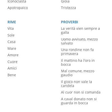
Iconoclasta
Gioia
Apotropaico
Tristezza
RIME
PROVERBI
Vita
La verità vien sempre a
galla
Sole
Uomo avvisato, mezzo
Casa
salvato
Mare
Una rondine non fa
primavera
Amore
Il mattino ha l'oro in
Cuore
bocca
Amici
Mal comune, mezzo
Bene
gaudio
Il gioco non vale la
candela
Al cuor non si comanda
A caval donato non si
guarda in bocca