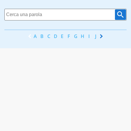
A
B
C
D
E
F
G
H
I
J
K
L
M
N