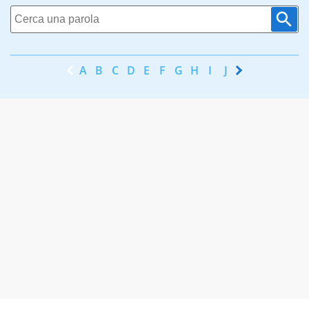
A
B
C
D
E
F
G
H
I
J
K
L
M
N