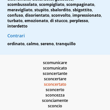
scombussolato
,
scompigliato
,
scompaginato
,
meravigliato
,
stupito
,
sbalordito
,
sbigottito
,
confuso
,
disorientato
,
sconvolto
,
impressionato
,
turbato
,
emozionato
,
di stucco
,
perplesso
,
interdetto
Contrari
ordinato
,
calmo
,
sereno
,
tranquillo
scomunicare
scomunicato
sconcertante
sconcertare
sconcertato
sconcerto
sconcezza
sconciamente
sconcio