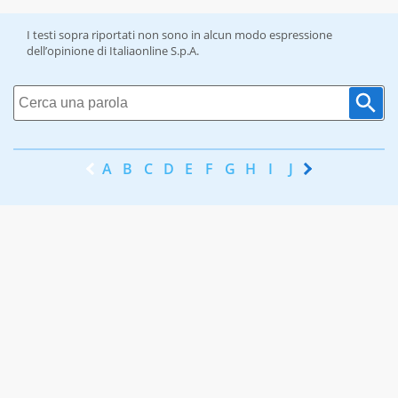
I testi sopra riportati non sono in alcun modo espressione
dell’opinione di Italiaonline S.p.A.
A
B
C
D
E
F
G
H
I
J
K
L
M
N