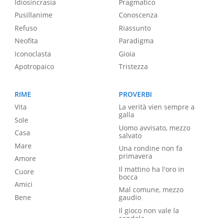
Idiosincrasia
Pragmatico
Pusillanime
Conoscenza
Refuso
Riassunto
Neofita
Paradigma
Iconoclasta
Gioia
Apotropaico
Tristezza
RIME
PROVERBI
Vita
La verità vien sempre a
galla
Sole
Uomo avvisato, mezzo
Casa
salvato
Mare
Una rondine non fa
primavera
Amore
Il mattino ha l'oro in
Cuore
bocca
Amici
Mal comune, mezzo
Bene
gaudio
Il gioco non vale la