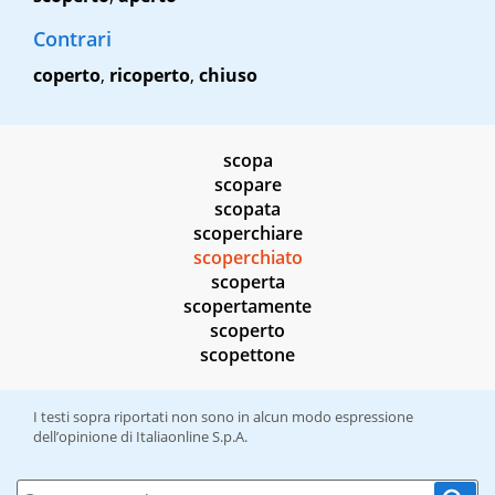
Contrari
coperto
,
ricoperto
,
chiuso
scopa
scopare
scopata
scoperchiare
scoperchiato
scoperta
scopertamente
scoperto
scopettone
I testi sopra riportati non sono in alcun modo espressione
dell’opinione di Italiaonline S.p.A.