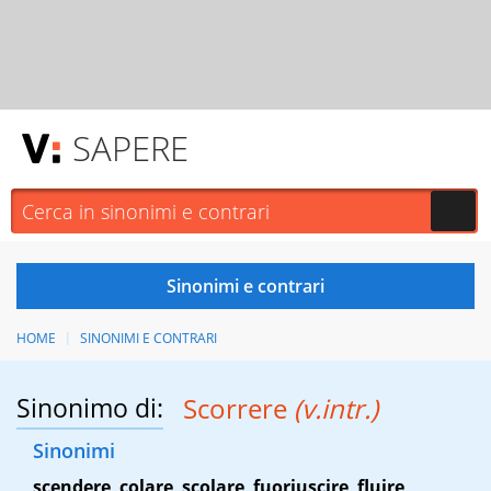
SAPERE
HOME
SINONIMI E CONTRARI
Sinonimo di:
Scorrere
(v.intr.)
Sinonimi
scendere
,
colare
,
scolare
,
fuoriuscire
,
fluire
,