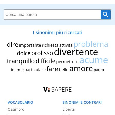
I sinonimi più ricercati
problema
dire
importante
richiesta
attività
divertente
prolisso
dolce
acume
tranquillo
difficile
permettere
amore
fare
particolare
bello
inerme
paura
SAPERE
VOCABOLARIO
SINONIMI E CONTRARI
Ossimoro
Libertà