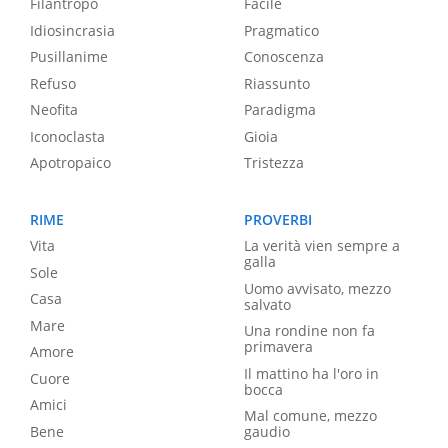
Filantropo
Facile
Idiosincrasia
Pragmatico
Pusillanime
Conoscenza
Refuso
Riassunto
Neofita
Paradigma
Iconoclasta
Gioia
Apotropaico
Tristezza
RIME
PROVERBI
Vita
La verità vien sempre a
galla
Sole
Uomo avvisato, mezzo
Casa
salvato
Mare
Una rondine non fa
primavera
Amore
Il mattino ha l'oro in
Cuore
bocca
Amici
Mal comune, mezzo
Bene
gaudio