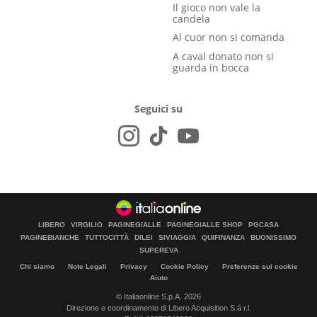
Il gioco non vale la
candela
Al cuor non si comanda
A caval donato non si
guarda in bocca
Seguici su
LIBERO
VIRGILIO
PAGINEGIALLE
PAGINEGIALLE SHOP
PGCASA
PAGINEBIANCHE
TUTTOCITTÀ
DILEI
SIVIAGGIA
QUIFINANZA
BUONISSIMO
SUPEREVA
Chi siamo
Note Legali
Privacy
Cookie Policy
Preferenze sui cookie
Aiuto
© Italiaonline S.p.A. 2026
Direzione e coordinamento di Libero Acquisition S.á r.l.