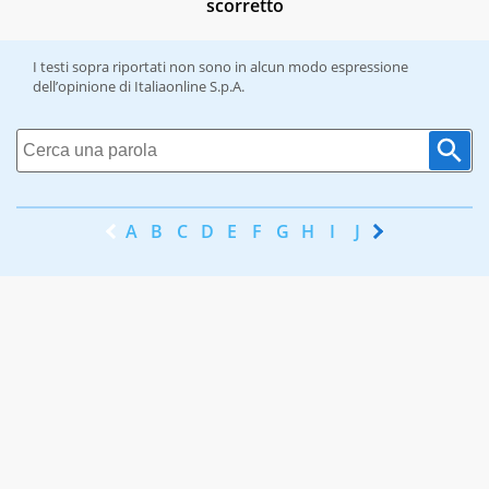
scorretto
I testi sopra riportati non sono in alcun modo espressione
dell’opinione di Italiaonline S.p.A.
A
B
C
D
E
F
G
H
I
J
K
L
M
N