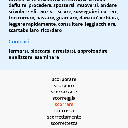
defluire
,
procedere
,
spostarsi
,
muoversi
,
andare
,
scivolare
,
slittare
,
strisciare
,
susseguirsi
,
correre
,
trascorrere
,
passare
,
guardare
,
dare un'occhiata
,
leggere rapidamente
,
consultare
,
leggiucchiare
,
scartabellare
,
ricordare
Contrari
fermarsi
,
bloccarsi
,
arrestarsi
,
approfondire
,
analizzare
,
esaminare
scorporare
scorporo
scorrazzare
scorreggia
scorrere
scorreria
scorrettamente
scorrettezza