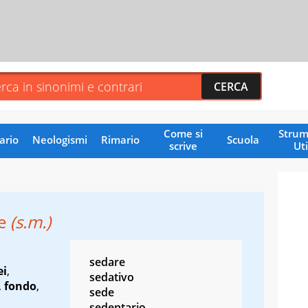
Come si
Strum
ario
Neologismi
Rimario
Scuola
scrive
Uti
re
(s.m.)
sedare
ei
,
sedativo
,
fondo
,
sede
sedentario