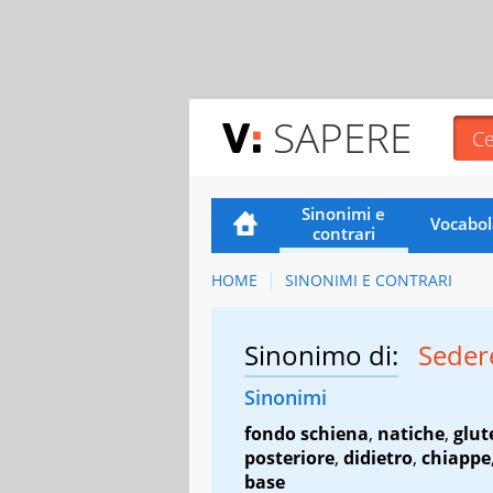
SAPERE
Sinonimi e
Vocabol
contrari
HOME
SINONIMI E CONTRARI
Sinonimo di:
Sede
Sinonimi
fondo schiena
,
natiche
,
glut
posteriore
,
didietro
,
chiappe
base