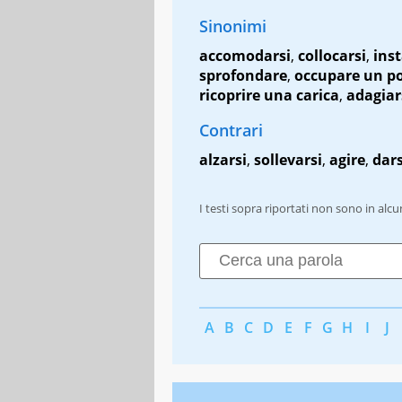
Sinonimi
accomodarsi
,
collocarsi
,
inst
sprofondare
,
occupare un p
ricoprire una carica
,
adagiar
Contrari
alzarsi
,
sollevarsi
,
agire
,
dars
I testi sopra riportati non sono in alc
A
B
C
D
E
F
G
H
I
J