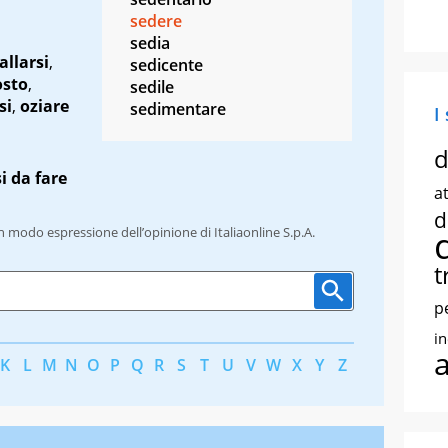
sedere
sedia
allarsi
,
sedicente
osto
,
sedile
si
,
oziare
sedimentare
I
d
i da fare
at
d
un modo espressione dell’opinione di Italiaonline S.p.A.
t
p
i
K
L
M
N
O
P
Q
R
S
T
U
V
W
X
Y
Z