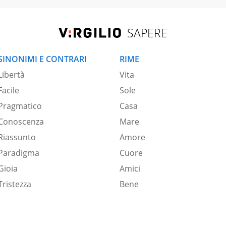
SAPERE
SINONIMI E CONTRARI
RIME
Libertà
Vita
Facile
Sole
Pragmatico
Casa
Conoscenza
Mare
Riassunto
Amore
Paradigma
Cuore
Gioia
Amici
Tristezza
Bene