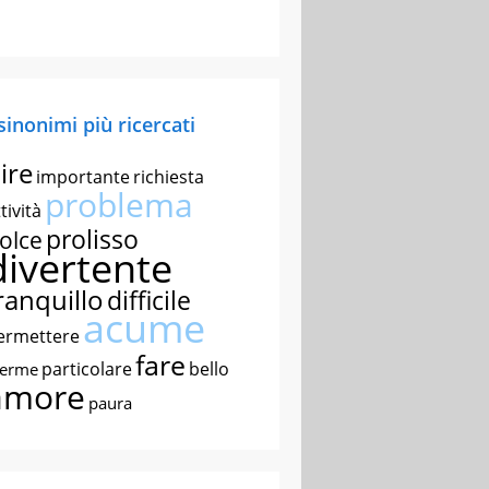
 sinonimi più ricercati
ire
importante
richiesta
problema
tività
prolisso
olce
divertente
ranquillo
difficile
acume
ermettere
fare
particolare
bello
nerme
amore
paura