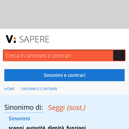
SAPERE
HOME
SINONIMI E CONTRARI
Sinonimo di:
Seggi
(sost.)
Sinonimi
scanni
,
autorità
,
dignità
,
funzioni