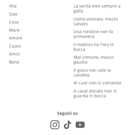
Vita
La verità vien sempre a
galla
Sole
Uomo avvisato, mezzo
Casa
salvato
Mare
Una rondine non fa
primavera
Amore
Il mattino ha l'oro in
Cuore
bocca
Amici
Mal comune, mezzo
Bene
gaudio
Il gioco non vale la
candela
Al cuor non si comanda
A caval donato non si
guarda in bocca
Seguici su