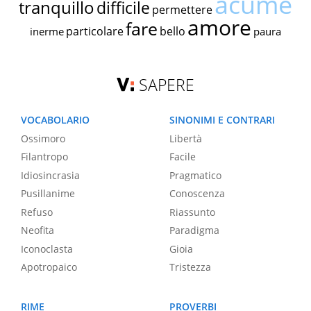
acume
tranquillo
difficile
permettere
amore
fare
particolare
bello
inerme
paura
SAPERE
VOCABOLARIO
SINONIMI E CONTRARI
Ossimoro
Libertà
Filantropo
Facile
Idiosincrasia
Pragmatico
Pusillanime
Conoscenza
Refuso
Riassunto
Neofita
Paradigma
Iconoclasta
Gioia
Apotropaico
Tristezza
RIME
PROVERBI