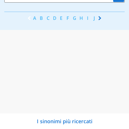
A
B
C
D
E
F
G
H
I
J
K
L
M
N
I sinonimi più ricercati