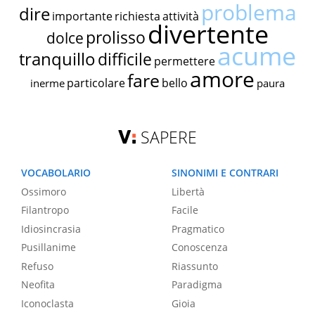
problema
dire
importante
richiesta
attività
divertente
prolisso
dolce
acume
tranquillo
difficile
permettere
amore
fare
particolare
bello
inerme
paura
SAPERE
VOCABOLARIO
SINONIMI E CONTRARI
Ossimoro
Libertà
Filantropo
Facile
Idiosincrasia
Pragmatico
Pusillanime
Conoscenza
Refuso
Riassunto
Neofita
Paradigma
Iconoclasta
Gioia