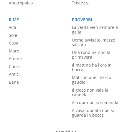
Apotropaico
Tristezza
RIME
PROVERBI
Vita
La verità vien sempre a
galla
Sole
Uomo avvisato, mezzo
Casa
salvato
Mare
Una rondine non fa
primavera
Amore
Il mattino ha l'oro in
Cuore
bocca
Amici
Mal comune, mezzo
Bene
gaudio
Il gioco non vale la
candela
Al cuor non si comanda
A caval donato non si
guarda in bocca