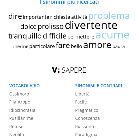
I sinonimi più ricercati
problema
dire
importante
richiesta
attività
divertente
prolisso
dolce
acume
tranquillo
difficile
permettere
amore
fare
particolare
bello
inerme
paura
SAPERE
VOCABOLARIO
SINONIMI E CONTRARI
Ossimoro
Libertà
Filantropo
Facile
Idiosincrasia
Pragmatico
Pusillanime
Conoscenza
Refuso
Riassunto
Neofita
Paradigma