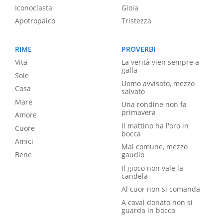
Iconoclasta
Gioia
Apotropaico
Tristezza
RIME
PROVERBI
Vita
La verità vien sempre a
galla
Sole
Uomo avvisato, mezzo
Casa
salvato
Mare
Una rondine non fa
primavera
Amore
Il mattino ha l'oro in
Cuore
bocca
Amici
Mal comune, mezzo
Bene
gaudio
Il gioco non vale la
candela
Al cuor non si comanda
A caval donato non si
guarda in bocca