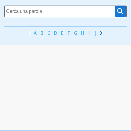
A
B
C
D
E
F
G
H
I
J
K
L
M
N