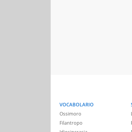
VOCABOLARIO
Ossimoro
Filantropo