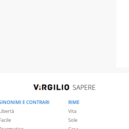
SAPERE
SINONIMI E CONTRARI
RIME
Libertà
Vita
Facile
Sole