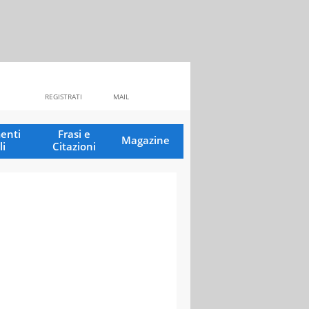
REGISTRATI
MAIL
enti
Frasi e
Magazine
li
Citazioni