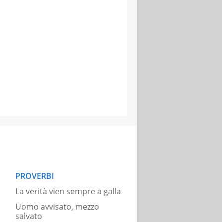
PROVERBI
La verità vien sempre a galla
Uomo avvisato, mezzo
salvato