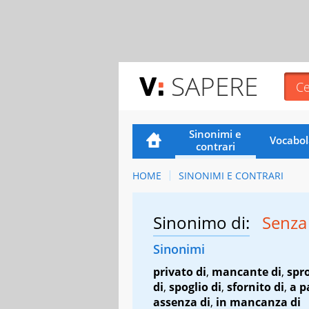
SAPERE
Sinonimi e
Vocabol
contrari
HOME
SINONIMI E CONTRARI
Sinonimo di:
Senza
Sinonimi
privato di
,
mancante di
,
spr
di
,
spoglio di
,
sfornito di
,
a p
assenza di
,
in mancanza di