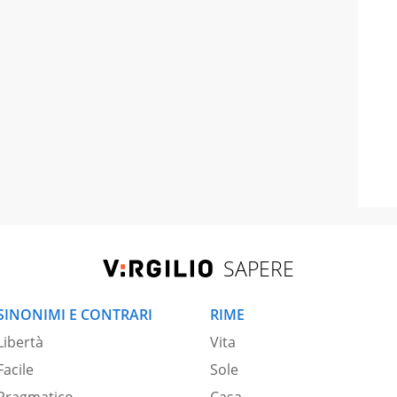
SAPERE
SINONIMI E CONTRARI
RIME
Libertà
Vita
Facile
Sole