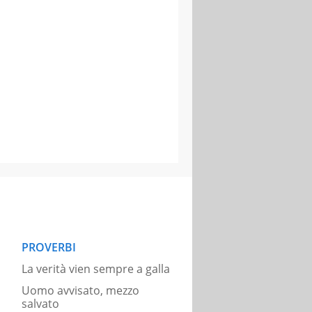
PROVERBI
La verità vien sempre a galla
Uomo avvisato, mezzo
salvato