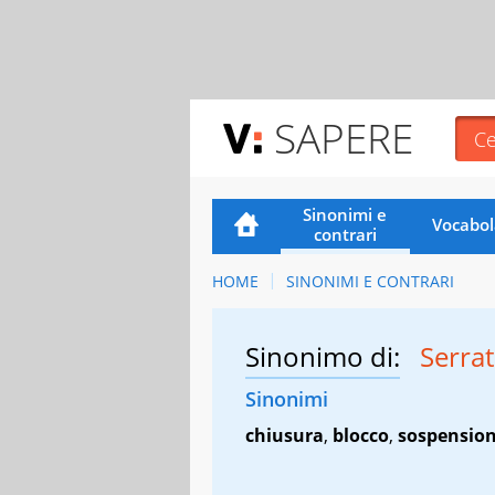
SAPERE
Sinonimi e
Vocabol
contrari
HOME
SINONIMI E CONTRARI
Sinonimo di:
Serra
Sinonimi
chiusura
,
blocco
,
sospensio