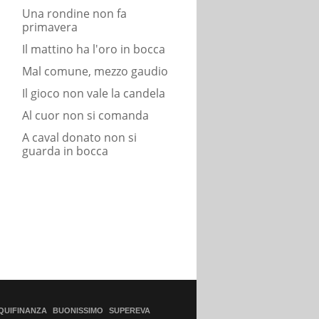
Una rondine non fa
primavera
Il mattino ha l'oro in bocca
Mal comune, mezzo gaudio
Il gioco non vale la candela
Al cuor non si comanda
A caval donato non si
guarda in bocca
QUIFINANZA
BUONISSIMO
SUPEREVA