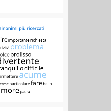
 sinonimi più ricercati
ire
importante
richiesta
problema
tività
prolisso
olce
divertente
ranquillo
difficile
acume
ermettere
fare
particolare
bello
nerme
amore
paura