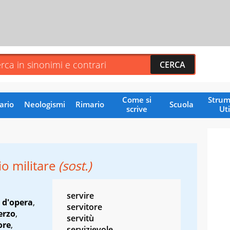
Come si
Strum
ario
Neologismi
Rimario
Scuola
scrive
Uti
io militare
(sost.)
servire
 d'opera
,
servitore
erzo
,
servitù
ore
,
servizievole