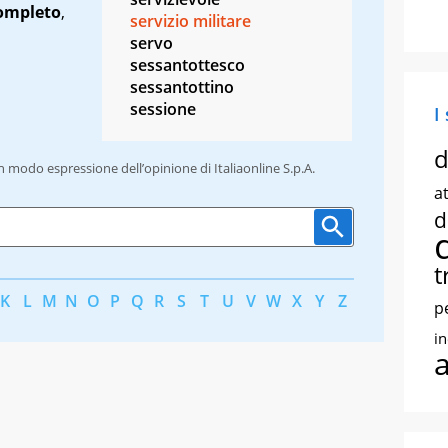
ompleto
,
servizio militare
servo
sessantottesco
sessantottino
sessione
I
d
un modo espressione dell’opinione di Italiaonline S.p.A.
at
d
t
K
L
M
N
O
P
Q
R
S
T
U
V
W
X
Y
Z
p
i