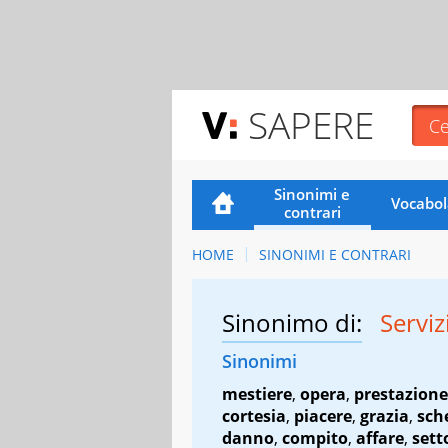
SAPERE
Sinonimi e
Vocabol
contrari
HOME
SINONIMI E CONTRARI
Sinonimo di:
Serviz
Sinonimi
mestiere
,
opera
,
prestazione
cortesia
,
piacere
,
grazia
,
sch
danno
,
compito
,
affare
,
sett