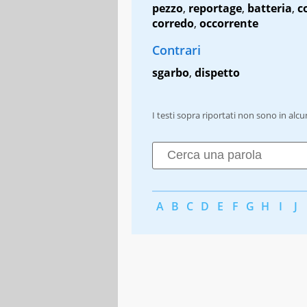
pezzo
,
reportage
,
batteria
,
c
corredo
,
occorrente
Contrari
sgarbo
,
dispetto
I testi sopra riportati non sono in alc
A
B
C
D
E
F
G
H
I
J