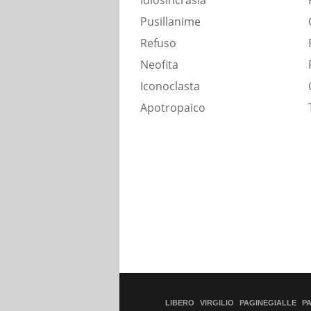
Idiosincrasia
Pusillanime
Refuso
Neofita
Iconoclasta
Apotropaico
LIBERO
VIRGILIO
PAGINEGIALLE
P