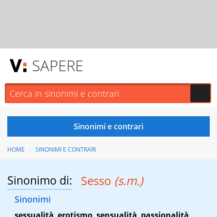
SAPERE
HOME
SINONIMI E CONTRARI
Sinonimo di:
Sesso
(s.m.)
Sinonimi
sessualità
,
erotismo
,
sensualità
,
passionalità
,