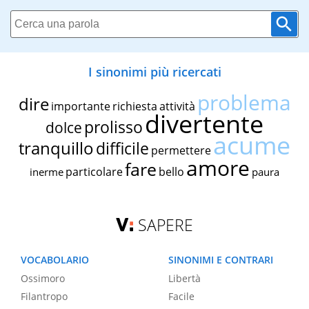
I sinonimi più ricercati
problema
dire
importante
richiesta
attività
divertente
prolisso
dolce
acume
tranquillo
difficile
permettere
amore
fare
particolare
bello
inerme
paura
SAPERE
VOCABOLARIO
SINONIMI E CONTRARI
Ossimoro
Libertà
Filantropo
Facile