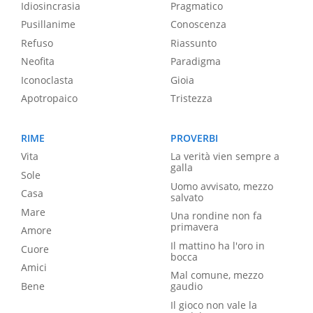
Idiosincrasia
Pragmatico
Pusillanime
Conoscenza
Refuso
Riassunto
Neofita
Paradigma
Iconoclasta
Gioia
Apotropaico
Tristezza
RIME
PROVERBI
Vita
La verità vien sempre a
galla
Sole
Uomo avvisato, mezzo
Casa
salvato
Mare
Una rondine non fa
primavera
Amore
Il mattino ha l'oro in
Cuore
bocca
Amici
Mal comune, mezzo
Bene
gaudio
Il gioco non vale la