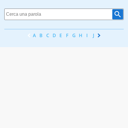
A
B
C
D
E
F
G
H
I
J
K
L
M
N