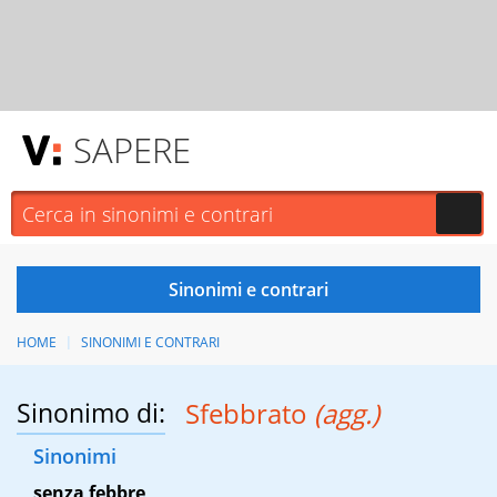
SAPERE
HOME
SINONIMI E CONTRARI
Sinonimo di:
Sfebbrato
(agg.)
Sinonimi
senza febbre