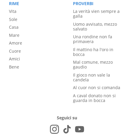
RIME
PROVERBI
Vita
La verità vien sempre a
galla
Sole
Uomo avvisato, mezzo
Casa
salvato
Mare
Una rondine non fa
primavera
Amore
Il mattino ha l'oro in
Cuore
bocca
Amici
Mal comune, mezzo
Bene
gaudio
Il gioco non vale la
candela
Al cuor non si comanda
A caval donato non si
guarda in bocca
Seguici su