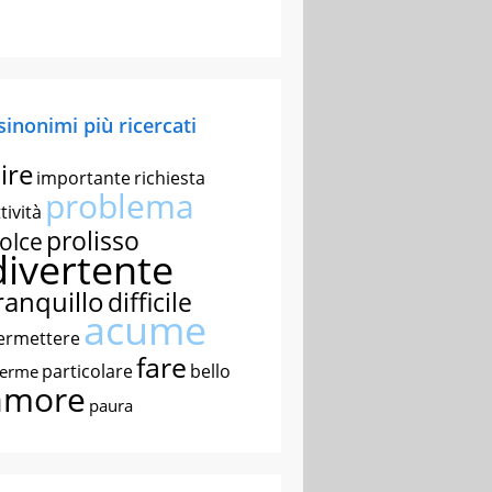
 sinonimi più ricercati
ire
importante
richiesta
problema
tività
prolisso
olce
divertente
ranquillo
difficile
acume
ermettere
fare
particolare
bello
nerme
amore
paura