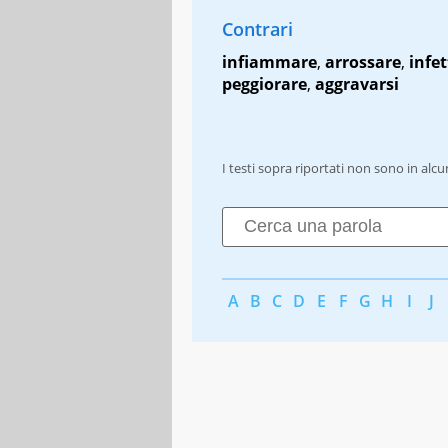
Contrari
infiammare
,
arrossare
,
infe
peggiorare
,
aggravarsi
I testi sopra riportati non sono in alc
A
B
C
D
E
F
G
H
I
J