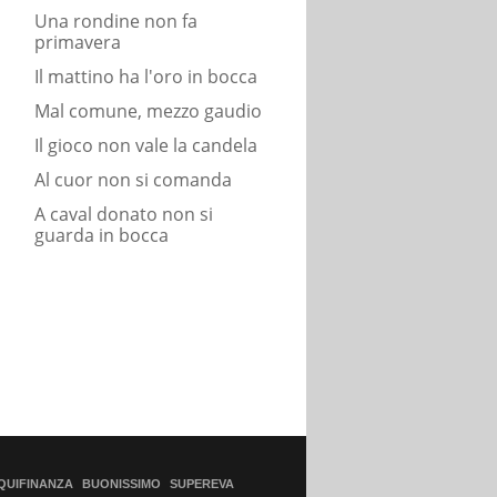
Una rondine non fa
primavera
Il mattino ha l'oro in bocca
Mal comune, mezzo gaudio
Il gioco non vale la candela
Al cuor non si comanda
A caval donato non si
guarda in bocca
QUIFINANZA
BUONISSIMO
SUPEREVA