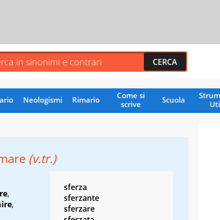
Come si
Strum
ario
Neologismi
Rimario
Scuola
scrive
Uti
mmare
(v.tr.)
sferza
re
,
sferzante
nire
,
sferzare
sferzata