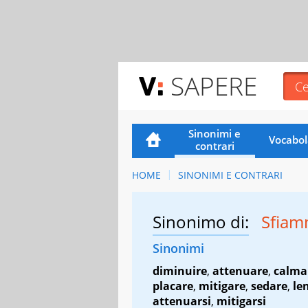
SAPERE
Sinonimi e
Vocabol
contrari
HOME
SINONIMI E CONTRARI
Sinonimo di:
Sfia
Sinonimi
diminuire
,
attenuare
,
calma
placare
,
mitigare
,
sedare
,
le
attenuarsi
,
mitigarsi