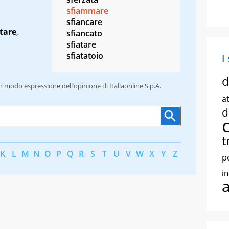
sfiammare
sfiancare
ttare
,
sfiancato
sfiatare
sfiatatoio
I
d
un modo espressione dell’opinione di Italiaonline S.p.A.
at
d
t
K
L
M
N
O
P
Q
R
S
T
U
V
W
X
Y
Z
p
i