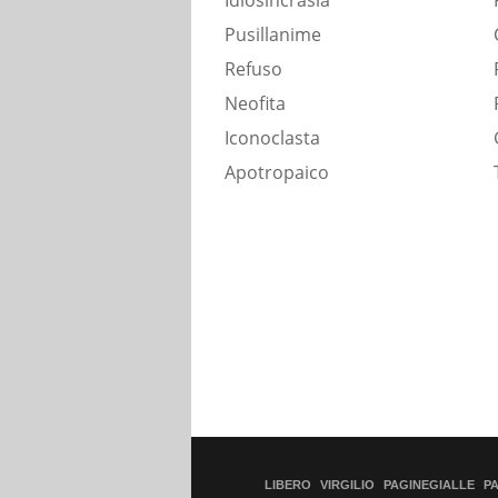
Idiosincrasia
Pusillanime
Refuso
Neofita
Iconoclasta
Apotropaico
LIBERO
VIRGILIO
PAGINEGIALLE
P