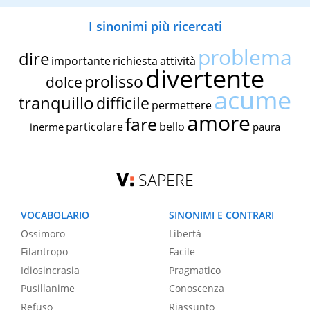
I sinonimi più ricercati
problema
dire
importante
richiesta
attività
divertente
prolisso
dolce
acume
tranquillo
difficile
permettere
amore
fare
particolare
bello
inerme
paura
SAPERE
VOCABOLARIO
SINONIMI E CONTRARI
Ossimoro
Libertà
Filantropo
Facile
Idiosincrasia
Pragmatico
Pusillanime
Conoscenza
Refuso
Riassunto