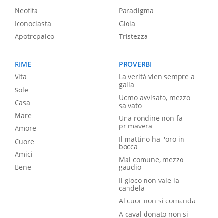
Neofita
Paradigma
Iconoclasta
Gioia
Apotropaico
Tristezza
RIME
PROVERBI
Vita
La verità vien sempre a
galla
Sole
Uomo avvisato, mezzo
Casa
salvato
Mare
Una rondine non fa
primavera
Amore
Il mattino ha l'oro in
Cuore
bocca
Amici
Mal comune, mezzo
Bene
gaudio
Il gioco non vale la
candela
Al cuor non si comanda
A caval donato non si