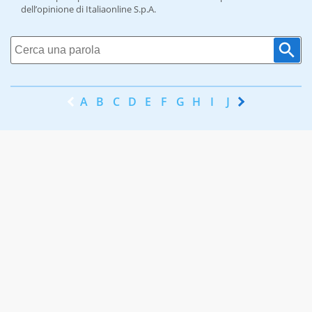
dell’opinione di Italiaonline S.p.A.
A
B
C
D
E
F
G
H
I
J
K
L
M
N