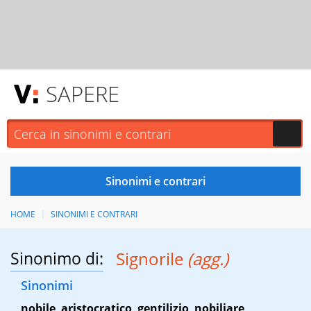
SAPERE
HOME
SINONIMI E CONTRARI
Sinonimo di:
Signorile
(agg.)
Sinonimi
nobile
,
aristocratico
,
gentilizio
,
nobiliare
,