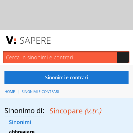
SAPERE
HOME
SINONIMI E CONTRARI
Sinonimo di:
Sincopare
(v.tr.)
Sinonimi
abbreviare