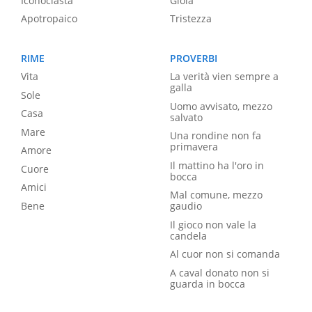
Iconoclasta
Gioia
Apotropaico
Tristezza
RIME
PROVERBI
Vita
La verità vien sempre a
galla
Sole
Uomo avvisato, mezzo
Casa
salvato
Mare
Una rondine non fa
primavera
Amore
Il mattino ha l'oro in
Cuore
bocca
Amici
Mal comune, mezzo
Bene
gaudio
Il gioco non vale la
candela
Al cuor non si comanda
A caval donato non si
guarda in bocca