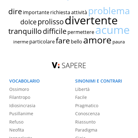
problema
dire
importante
richiesta
attività
divertente
prolisso
dolce
acume
tranquillo
difficile
permettere
amore
fare
particolare
bello
inerme
paura
SAPERE
VOCABOLARIO
SINONIMI E CONTRARI
Ossimoro
Libertà
Filantropo
Facile
Idiosincrasia
Pragmatico
Pusillanime
Conoscenza
Refuso
Riassunto
Neofita
Paradigma