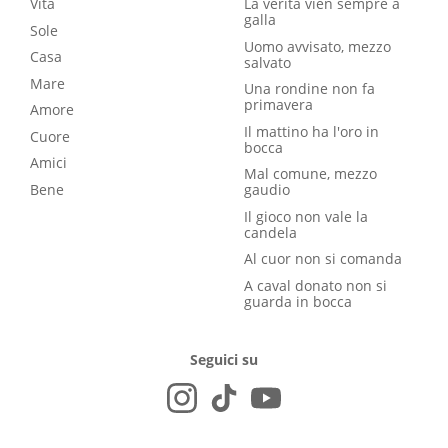
Vita
La verità vien sempre a
galla
Sole
Uomo avvisato, mezzo
Casa
salvato
Mare
Una rondine non fa
primavera
Amore
Il mattino ha l'oro in
Cuore
bocca
Amici
Mal comune, mezzo
Bene
gaudio
Il gioco non vale la
candela
Al cuor non si comanda
A caval donato non si
guarda in bocca
Seguici su