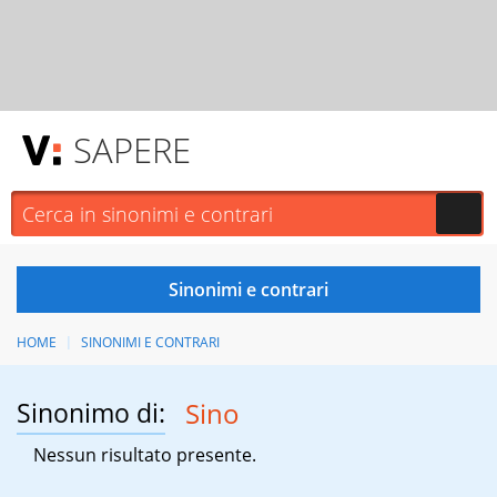
SAPERE
HOME
SINONIMI E CONTRARI
Sinonimo di:
Sino
Nessun risultato presente.