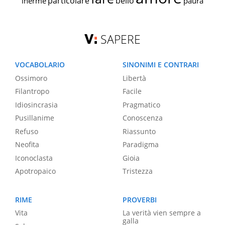
particolare
bello
inerme
paura
SAPERE
VOCABOLARIO
SINONIMI E CONTRARI
Ossimoro
Libertà
Filantropo
Facile
Idiosincrasia
Pragmatico
Pusillanime
Conoscenza
Refuso
Riassunto
Neofita
Paradigma
Iconoclasta
Gioia
Apotropaico
Tristezza
RIME
PROVERBI
Vita
La verità vien sempre a
galla