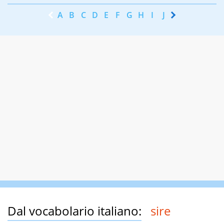
A
B
C
D
E
F
G
H
I
J
K
L
M
N
Dal vocabolario italiano:
sire