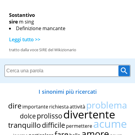
Sostantivo
sire
m sing
Definizione mancante
Leggi tutto >>
tratto dalla voce SIRE del Wikizionario
I sinonimi più ricercati
problema
dire
importante
richiesta
attività
divertente
prolisso
dolce
acume
tranquillo
difficile
permettere
amore
fare