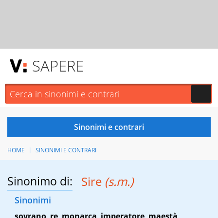
SAPERE
HOME
SINONIMI E CONTRARI
Sinonimo di:
Sire
(s.m.)
Sinonimi
sovrano
,
re
,
monarca
,
imperatore
,
maestà
,