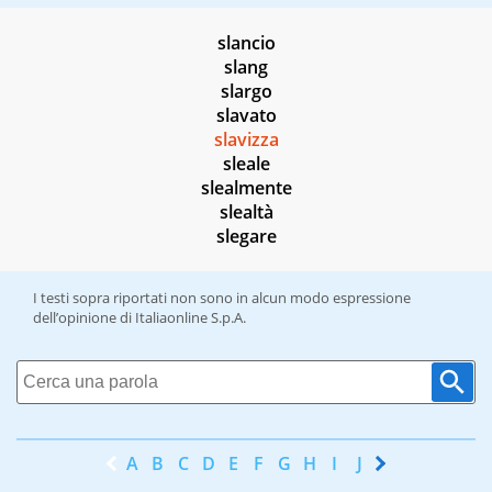
slancio
slang
slargo
slavato
slavizza
sleale
slealmente
slealtà
slegare
I testi sopra riportati non sono in alcun modo espressione
dell’opinione di Italiaonline S.p.A.
A
B
C
D
E
F
G
H
I
J
K
L
M
N