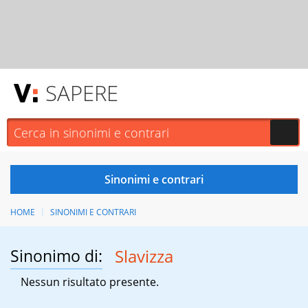
SAPERE
HOME
SINONIMI E CONTRARI
Sinonimo di:
Slavizza
Nessun risultato presente.