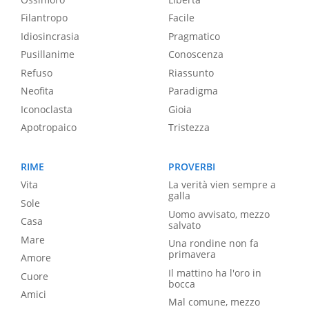
Filantropo
Facile
Idiosincrasia
Pragmatico
Pusillanime
Conoscenza
Refuso
Riassunto
Neofita
Paradigma
Iconoclasta
Gioia
Apotropaico
Tristezza
RIME
PROVERBI
Vita
La verità vien sempre a
galla
Sole
Uomo avvisato, mezzo
Casa
salvato
Mare
Una rondine non fa
primavera
Amore
Il mattino ha l'oro in
Cuore
bocca
Amici
Mal comune, mezzo