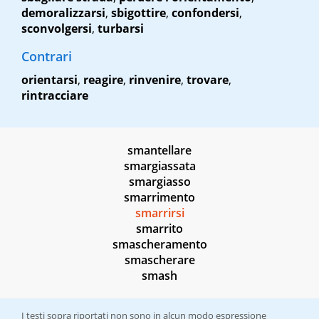
demoralizzarsi
,
sbigottire
,
confondersi
,
sconvolgersi
,
turbarsi
Contrari
orientarsi
,
reagire
,
rinvenire
,
trovare
,
rintracciare
smantellare
smargiassata
smargiasso
smarrimento
smarrirsi
smarrito
smascheramento
smascherare
smash
I testi sopra riportati non sono in alcun modo espressione