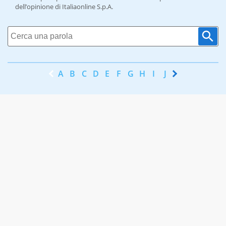
dell’opinione di Italiaonline S.p.A.
A
B
C
D
E
F
G
H
I
J
K
L
M
N