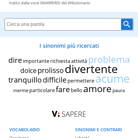
tratto dalla voce SMARRIRSI del Wikizionario
I sinonimi più ricercati
problema
dire
importante
richiesta
attività
divertente
prolisso
dolce
acume
tranquillo
difficile
permettere
amore
fare
particolare
bello
inerme
paura
SAPERE
VOCABOLARIO
SINONIMI E CONTRARI
Ossimoro
Libertà