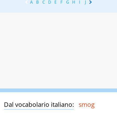
A
B
C
D
E
F
G
H
I
J
K
L
M
N
Dal vocabolario italiano:
smog