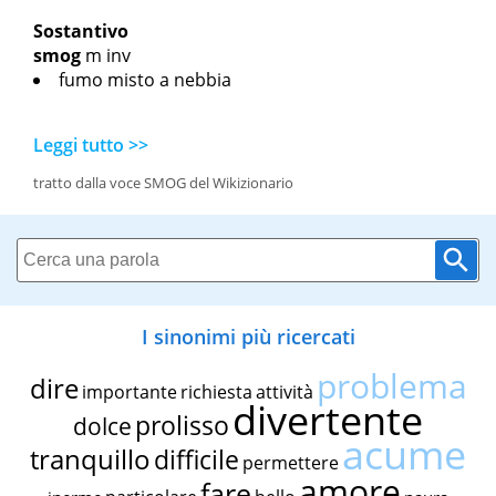
Sostantivo
smog
m inv
fumo misto a nebbia
Leggi tutto >>
tratto dalla voce SMOG del Wikizionario
I sinonimi più ricercati
problema
dire
importante
richiesta
attività
divertente
prolisso
dolce
acume
tranquillo
difficile
permettere
amore
fare