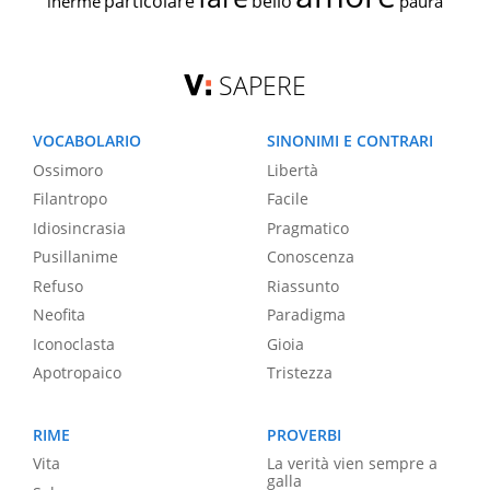
particolare
bello
inerme
paura
SAPERE
VOCABOLARIO
SINONIMI E CONTRARI
Ossimoro
Libertà
Filantropo
Facile
Idiosincrasia
Pragmatico
Pusillanime
Conoscenza
Refuso
Riassunto
Neofita
Paradigma
Iconoclasta
Gioia
Apotropaico
Tristezza
RIME
PROVERBI
Vita
La verità vien sempre a
galla