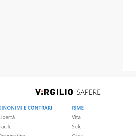
SAPERE
SINONIMI E CONTRARI
RIME
Libertà
Vita
Facile
Sole