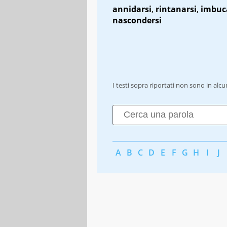
annidarsi
,
rintanarsi
,
imbuc
nascondersi
I testi sopra riportati non sono in alc
A
B
C
D
E
F
G
H
I
J