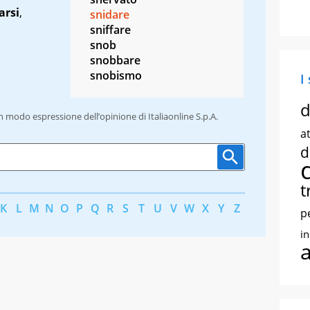
arsi
,
snidare
sniffare
snob
snobbare
snobismo
I
d
un modo espressione dell’opinione di Italiaonline S.p.A.
at
d
t
K
L
M
N
O
P
Q
R
S
T
U
V
W
X
Y
Z
p
i