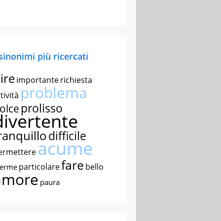
 sinonimi più ricercati
ire
importante
richiesta
problema
tività
prolisso
olce
divertente
ranquillo
difficile
acume
ermettere
fare
particolare
bello
nerme
amore
paura