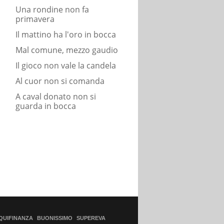
Una rondine non fa
primavera
Il mattino ha l'oro in bocca
Mal comune, mezzo gaudio
Il gioco non vale la candela
Al cuor non si comanda
A caval donato non si
guarda in bocca
QUIFINANZA
BUONISSIMO
SUPEREVA