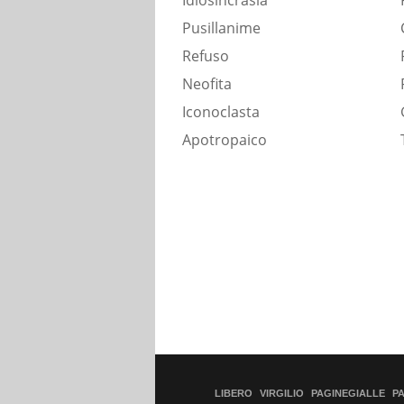
Idiosincrasia
Pusillanime
Refuso
Neofita
Iconoclasta
Apotropaico
LIBERO
VIRGILIO
PAGINEGIALLE
P