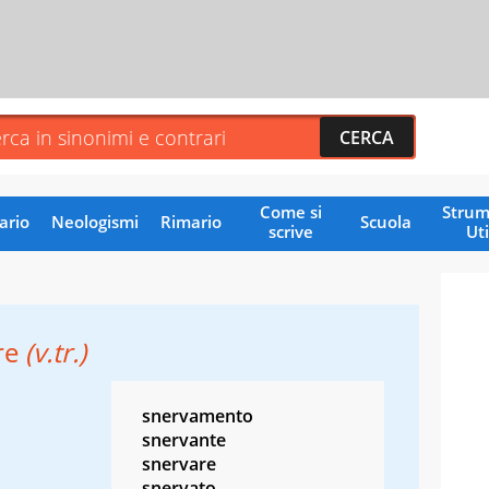
Come si
Strum
ario
Neologismi
Rimario
Scuola
scrive
Uti
re
(v.tr.)
snervamento
snervante
snervare
snervato