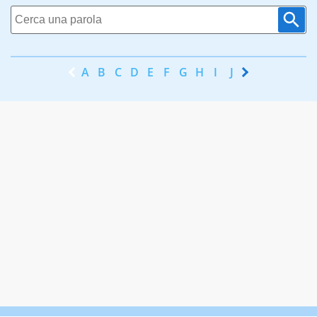
A
B
C
D
E
F
G
H
I
J
K
L
M
N