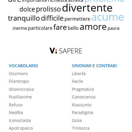
importante
richiesta
attività
divertente
prolisso
dolce
acume
tranquillo
difficile
permettere
amore
fare
particolare
bello
inerme
paura
SAPERE
VOCABOLARIO
SINONIMI E CONTRARI
Ossimoro
Libertà
Filantropo
Facile
Idiosincrasia
Pragmatico
Pusillanime
Conoscenza
Refuso
Riassunto
Neofita
Paradigma
Iconoclasta
Gioia
Apotropaico
Tristezza