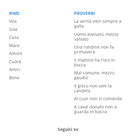
RIME
PROVERBI
Vita
La verità vien sempre a
galla
Sole
Uomo avvisato, mezzo
Casa
salvato
Mare
Una rondine non fa
primavera
Amore
Il mattino ha l'oro in
Cuore
bocca
Amici
Mal comune, mezzo
Bene
gaudio
Il gioco non vale la
candela
Al cuor non si comanda
A caval donato non si
guarda in bocca
Seguici su