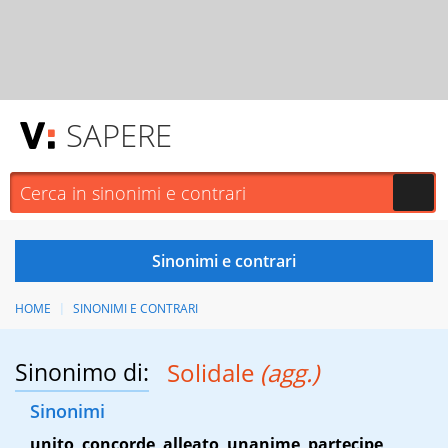
SAPERE
HOME
SINONIMI E CONTRARI
Sinonimo di:
Solidale
(agg.)
Sinonimi
unito
,
concorde
,
alleato
,
unanime
,
partecipe
,