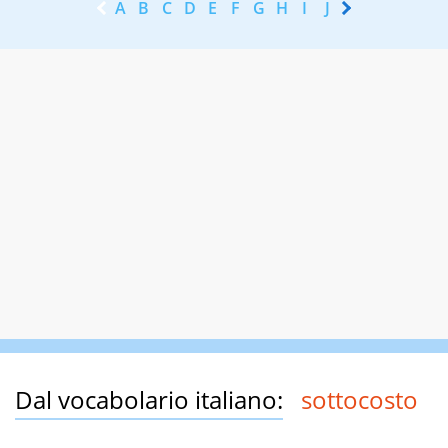
A
B
C
D
E
F
G
H
I
J
K
L
M
N
Dal vocabolario italiano:
sottocosto