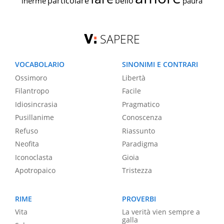
particolare
bello
inerme
paura
SAPERE
VOCABOLARIO
SINONIMI E CONTRARI
Ossimoro
Libertà
Filantropo
Facile
Idiosincrasia
Pragmatico
Pusillanime
Conoscenza
Refuso
Riassunto
Neofita
Paradigma
Iconoclasta
Gioia
Apotropaico
Tristezza
RIME
PROVERBI
Vita
La verità vien sempre a
galla