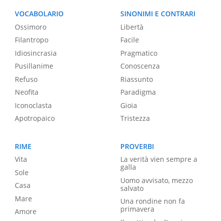
VOCABOLARIO
SINONIMI E CONTRARI
Ossimoro
Libertà
Filantropo
Facile
Idiosincrasia
Pragmatico
Pusillanime
Conoscenza
Refuso
Riassunto
Neofita
Paradigma
Iconoclasta
Gioia
Apotropaico
Tristezza
RIME
PROVERBI
Vita
La verità vien sempre a
galla
Sole
Uomo avvisato, mezzo
Casa
salvato
Mare
Una rondine non fa
primavera
Amore