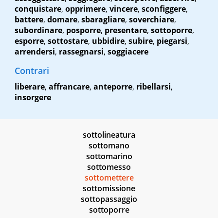
conquistare
,
opprimere
,
vincere
,
sconfiggere
,
battere
,
domare
,
sbaragliare
,
soverchiare
,
subordinare
,
posporre
,
presentare
,
sottoporre
,
esporre
,
sottostare
,
ubbidire
,
subire
,
piegarsi
,
arrendersi
,
rassegnarsi
,
soggiacere
Contrari
liberare
,
affrancare
,
anteporre
,
ribellarsi
,
insorgere
sottolineatura
sottomano
sottomarino
sottomesso
sottomettere
sottomissione
sottopassaggio
sottoporre