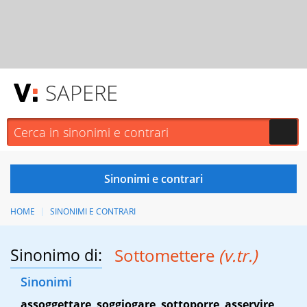
SAPERE
HOME
SINONIMI E CONTRARI
Sinonimo di:
Sottomettere
(v.tr.)
Sinonimi
assoggettare
,
soggiogare
,
sottoporre
,
asservire
,