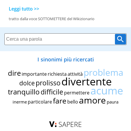
Leggi tutto >>
tratto dalla voce SOTTOMETTERE del Wikizionario
I sinonimi più ricercati
problema
dire
importante
richiesta
attività
divertente
prolisso
dolce
acume
tranquillo
difficile
permettere
amore
fare
particolare
bello
inerme
paura
SAPERE