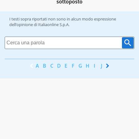
sottoposto
I testi sopra riportati non sono in alcun modo espressione
dell’opinione di Italiaonline S.p.A.
A
B
C
D
E
F
G
H
I
J
K
L
M
N