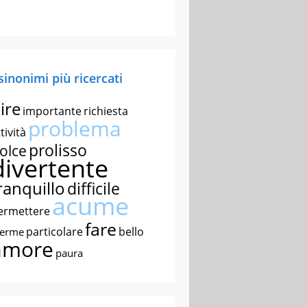
 sinonimi più ricercati
ire
importante
richiesta
problema
tività
prolisso
olce
divertente
ranquillo
difficile
acume
ermettere
fare
particolare
bello
nerme
amore
paura