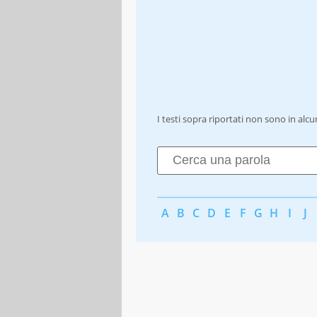
I testi sopra riportati non sono in alc
A
B
C
D
E
F
G
H
I
J