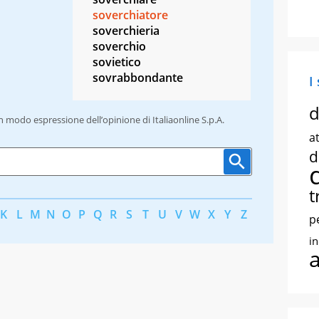
soverchiatore
soverchieria
soverchio
sovietico
sovrabbondante
I
d
un modo espressione dell’opinione di Italiaonline S.p.A.
at
d
t
K
L
M
N
O
P
Q
R
S
T
U
V
W
X
Y
Z
p
i