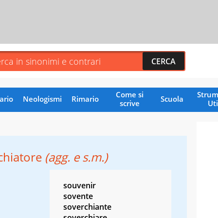
Come si
Strum
ario
Neologismi
Rimario
Scuola
scrive
Uti
chiatore
(agg. e s.m.)
souvenir
sovente
soverchiante
soverchiare