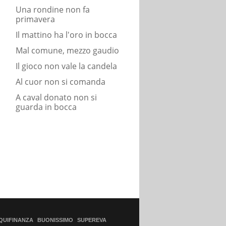
Una rondine non fa
primavera
Il mattino ha l'oro in bocca
Mal comune, mezzo gaudio
Il gioco non vale la candela
Al cuor non si comanda
A caval donato non si
guarda in bocca
QUIFINANZA
BUONISSIMO
SUPEREVA