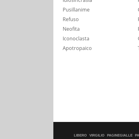
Idiosincrasia
Pusillanime
Refuso
Neofita
Iconoclasta
Apotropaico
LIBERO
VIRGILIO
PAGINEGIALLE
P