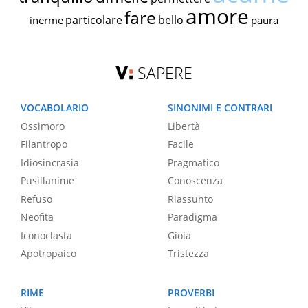
amore
fare
particolare
bello
inerme
paura
SAPERE
VOCABOLARIO
SINONIMI E CONTRARI
Ossimoro
Libertà
Filantropo
Facile
Idiosincrasia
Pragmatico
Pusillanime
Conoscenza
Refuso
Riassunto
Neofita
Paradigma
Iconoclasta
Gioia
Apotropaico
Tristezza
RIME
PROVERBI