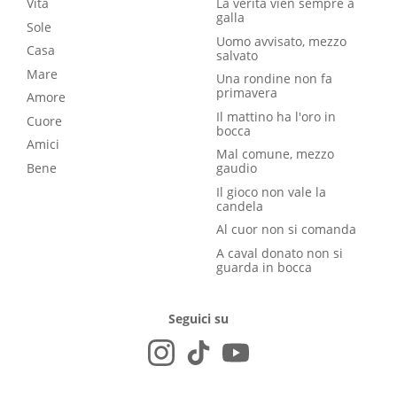
Vita
La verità vien sempre a
galla
Sole
Uomo avvisato, mezzo
Casa
salvato
Mare
Una rondine non fa
primavera
Amore
Il mattino ha l'oro in
Cuore
bocca
Amici
Mal comune, mezzo
Bene
gaudio
Il gioco non vale la
candela
Al cuor non si comanda
A caval donato non si
guarda in bocca
Seguici su