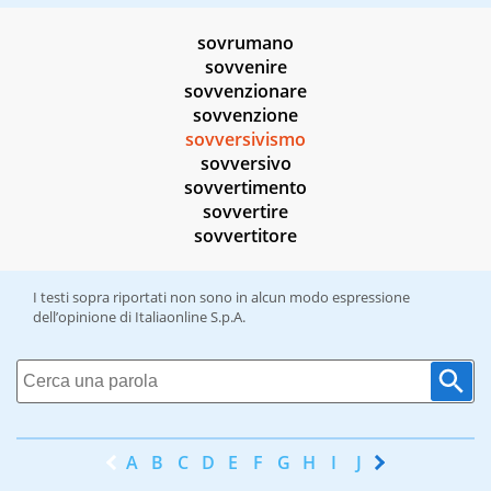
sovrumano
sovvenire
sovvenzionare
sovvenzione
sovversivismo
sovversivo
sovvertimento
sovvertire
sovvertitore
I testi sopra riportati non sono in alcun modo espressione
dell’opinione di Italiaonline S.p.A.
A
B
C
D
E
F
G
H
I
J
K
L
M
N