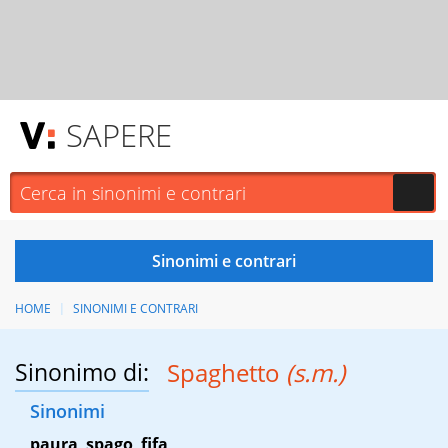
SAPERE
HOME
SINONIMI E CONTRARI
Sinonimo di:
Spaghetto
(s.m.)
Sinonimi
paura
,
spago
,
fifa