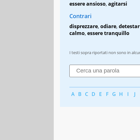
essere ansioso
,
agitarsi
Contrari
disprezzare
,
odiare
,
detestar
calmo
,
essere tranquillo
I testi sopra riportati non sono in alc
A
B
C
D
E
F
G
H
I
J