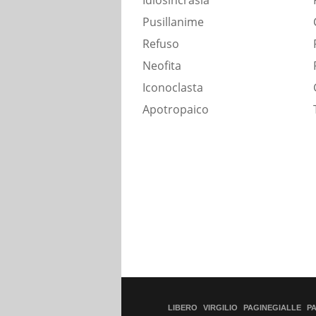
Idiosincrasia
Pusillanime
Refuso
Neofita
Iconoclasta
Apotropaico
LIBERO
VIRGILIO
PAGINEGIALLE
P