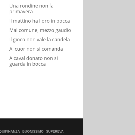
Una rondine non fa
primavera
Il mattino ha l'oro in bocca
Mal comune, mezzo gaudio
Il gioco non vale la candela
Al cuor non si comanda
A caval donato non si
guarda in bocca
QUIFINANZA
BUONISSIMO
SUPEREVA