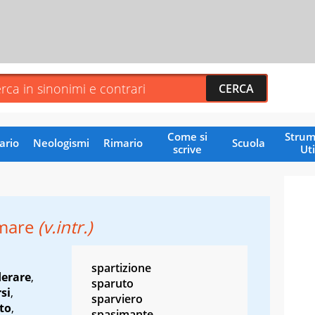
Come si
Strum
ario
Neologismi
Rimario
Scuola
scrive
Uti
mare
(v.intr.)
spartizione
derare
,
sparuto
si
,
sparviero
to
,
spasimante