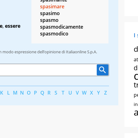
spasimare
spasimo
spasmo
e
,
essere
spasmodicamente
spasmodico
I
d
un modo espressione dell’opinione di Italiaonline S.p.A.
at
d
t
K
L
M
N
O
P
Q
R
S
T
U
V
W
X
Y
Z
p
i