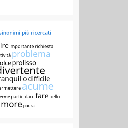
 sinonimi più ricercati
ire
importante
richiesta
problema
tività
prolisso
olce
divertente
ranquillo
difficile
acume
ermettere
fare
particolare
bello
nerme
amore
paura