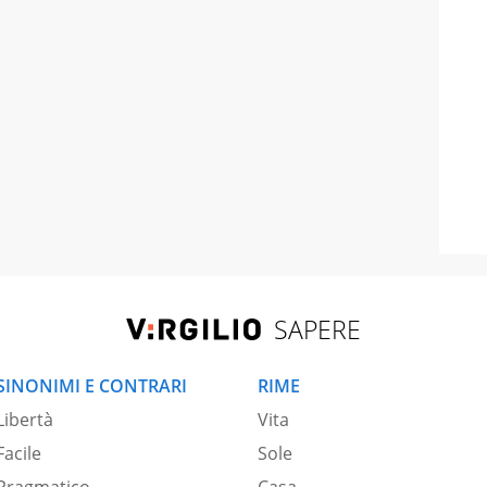
SAPERE
SINONIMI E CONTRARI
RIME
Libertà
Vita
Facile
Sole