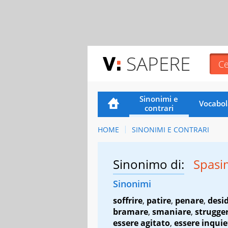
SAPERE
Sinonimi e
Vocabol
contrari
HOME
SINONIMI E CONTRARI
Sinonimo di:
Spasi
Sinonimi
soffrire
,
patire
,
penare
,
desi
bramare
,
smaniare
,
strugger
essere agitato
,
essere inquie