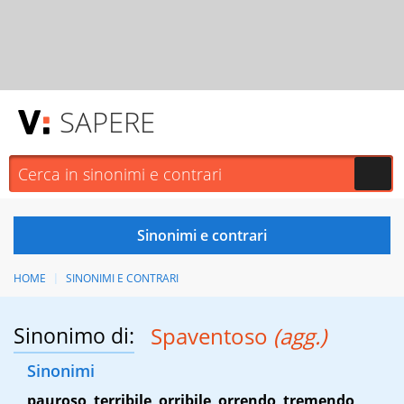
SAPERE
HOME
SINONIMI E CONTRARI
Sinonimo di:
Spaventoso
(agg.)
Sinonimi
pauroso
,
terribile
,
orribile
,
orrendo
,
tremendo
,