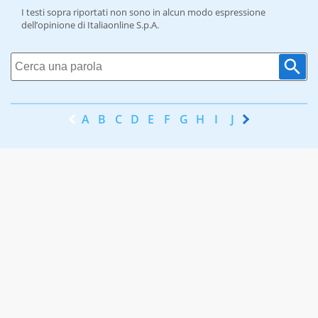
I testi sopra riportati non sono in alcun modo espressione
dell’opinione di Italiaonline S.p.A.
A
B
C
D
E
F
G
H
I
J
K
L
M
N